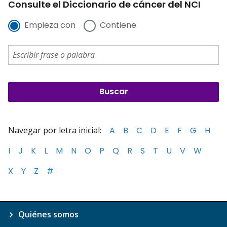
Consulte el Diccionario de cáncer del NCI
Empieza con
Contiene
Navegar por letra inicial:
A
B
C
D
E
F
G
H
I
J
K
L
M
N
O
P
Q
R
S
T
U
V
W
X
Y
Z
#
Quiénes somos