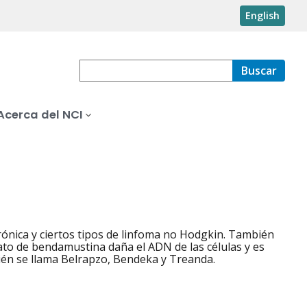
English
Buscar
Acerca del NCI
rónica y ciertos tipos de linfoma no Hodgkin. También
rato de bendamustina daña el ADN de las células y es
bién se llama Belrapzo, Bendeka y Treanda.