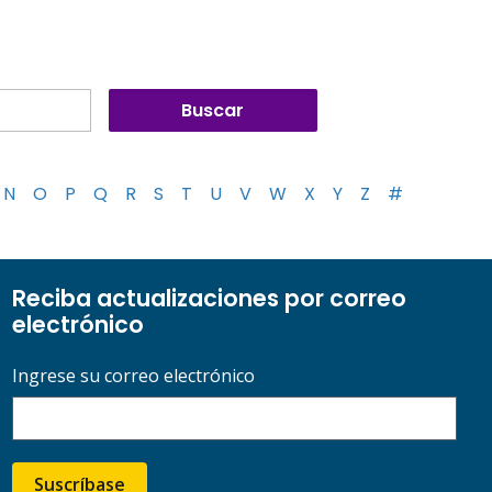
N
O
P
Q
R
S
T
U
V
W
X
Y
Z
#
Reciba actualizaciones por correo
electrónico
Ingrese su correo electrónico
Suscríbase