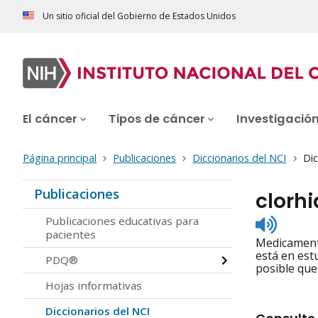
Un sitio oficial del Gobierno de Estados Unidos
El cáncer
Tipos de cáncer
Investigació
Página principal
Publicaciones
Diccionarios del NCI
Dic
Publicaciones
clorh
Listen
Publicaciones educativas para
to
pacientes
Medicamento
pronunc
está en est
PDQ®
posible que
Hojas informativas
Diccionarios del NCI