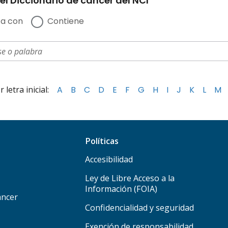
el Diccionario de cáncer del NCI
a con
Contiene
letra inicial:
A
B
C
D
E
F
G
H
I
J
K
L
M
Políticas
Accesibilidad
Ley de Libre Acceso a la
Información (FOIA)
áncer
Confidencialidad y seguridad
Exención de responsabilidad