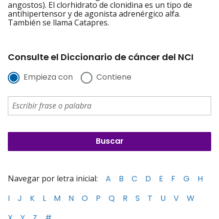
angostos). El clorhidrato de clonidina es un tipo de
antihipertensor y de agonista adrenérgico alfa.
También se llama Catapres.
Consulte el Diccionario de cáncer del NCI
Empieza con
Contiene
Navegar por letra inicial:
A
B
C
D
E
F
G
H
I
J
K
L
M
N
O
P
Q
R
S
T
U
V
W
X
Y
Z
#