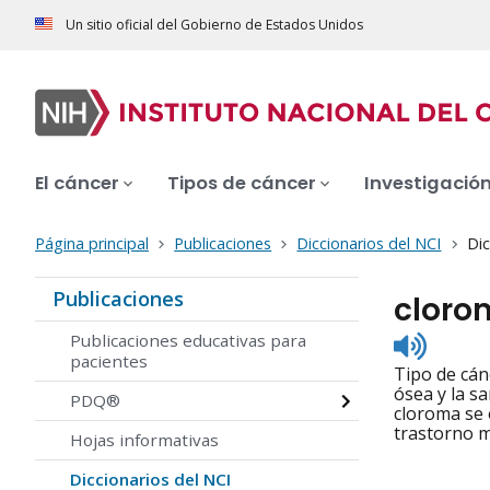
Un sitio oficial del Gobierno de Estados Unidos
El cáncer
Tipos de cáncer
Investigació
Página principal
Publicaciones
Diccionarios del NCI
Dic
Publicaciones
cloro
Listen
Publicaciones educativas para
to
pacientes
Tipo de cán
pronunc
ósea y la s
PDQ®
cloroma se 
trastorno m
Hojas informativas
Diccionarios del NCI