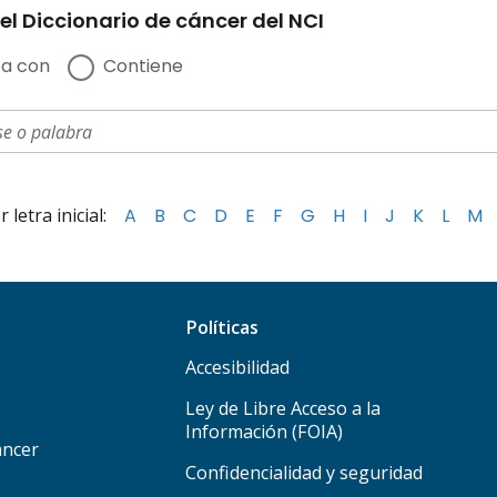
el Diccionario de cáncer del NCI
a con
Contiene
letra inicial:
A
B
C
D
E
F
G
H
I
J
K
L
M
Políticas
Accesibilidad
Ley de Libre Acceso a la
Información (FOIA)
áncer
Confidencialidad y seguridad