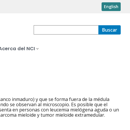
English
Buscar
Acerca del NCI
lanco inmaduro) y que se forma fuera de la médula
ando se observan al microscopio. Es posible que el
presenta en personas con leucemia mielógena aguda o un
 sarcoma mieloide y tumor mieloide extramedular.