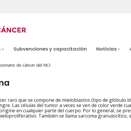
n
Subvenciones y capacitación
Noticias
cionario de cáncer del NCI
ma
cer raro que se compone de mieloblastos (tipo de glóbulo b
iation
angre. Las células del tumor a veces se ven de color verde cu
origine en cualquier parte del cuerpo. Por lo general, se 
ieloproliferativo. También se llama sarcoma granulocítico,