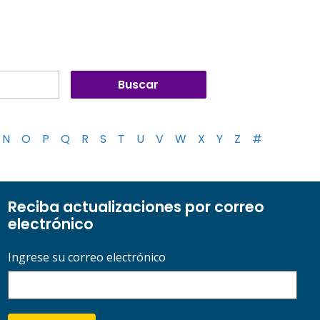
N
O
P
Q
R
S
T
U
V
W
X
Y
Z
#
Reciba actualizaciones por correo
electrónico
Ingrese su correo electrónico