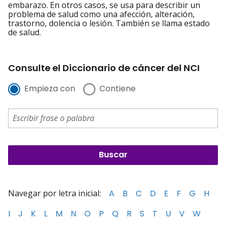
embarazo. En otros casos, se usa para describir un
problema de salud como una afección, alteración,
trastorno, dolencia o lesión. También se llama estado
de salud.
Consulte el Diccionario de cáncer del NCI
Empieza con
Contiene
Navegar por letra inicial:
A
B
C
D
E
F
G
H
I
J
K
L
M
N
O
P
Q
R
S
T
U
V
W