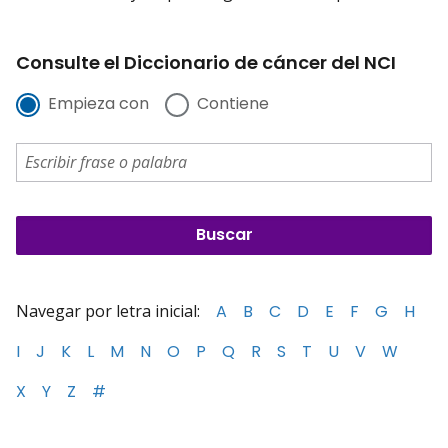
Consulte el Diccionario de cáncer del NCI
Empieza con
Contiene
Navegar por letra inicial:
A
B
C
D
E
F
G
H
I
J
K
L
M
N
O
P
Q
R
S
T
U
V
W
X
Y
Z
#