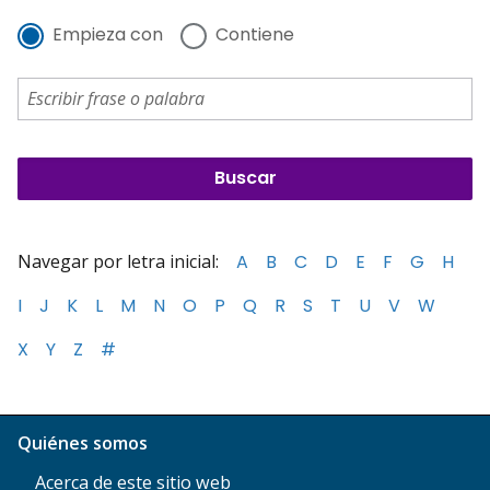
Empieza con
Contiene
Navegar por letra inicial:
A
B
C
D
E
F
G
H
I
J
K
L
M
N
O
P
Q
R
S
T
U
V
W
X
Y
Z
#
Quiénes somos
Acerca de este sitio web