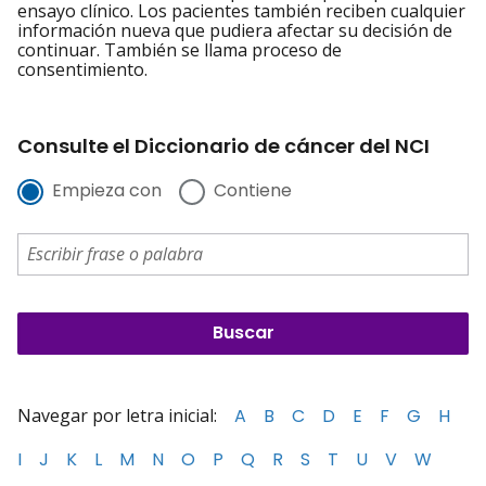
ensayo clínico. Los pacientes también reciben cualquier
información nueva que pudiera afectar su decisión de
continuar. También se llama proceso de
consentimiento.
Consulte el Diccionario de cáncer del NCI
Empieza con
Contiene
Navegar por letra inicial:
A
B
C
D
E
F
G
H
I
J
K
L
M
N
O
P
Q
R
S
T
U
V
W