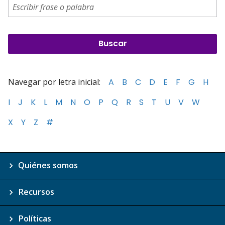
Navegar por letra inicial:
A
B
C
D
E
F
G
H
I
J
K
L
M
N
O
P
Q
R
S
T
U
V
W
X
Y
Z
#
Quiénes somos
Recursos
Políticas