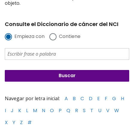
objeto.
Consulte el Diccionario de cáncer del NCI
Empieza con
Contiene
Navegar por letra inicial:
A
B
C
D
E
F
G
H
I
J
K
L
M
N
O
P
Q
R
S
T
U
V
W
X
Y
Z
#