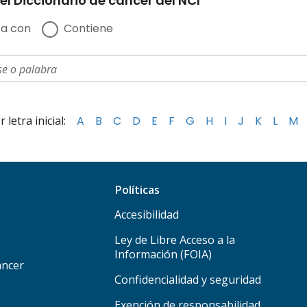
el Diccionario de cáncer del NCI
a con
Contiene
letra inicial:
A
B
C
D
E
F
G
H
I
J
K
L
M
Políticas
Accesibilidad
Ley de Libre Acceso a la
Información (FOIA)
áncer
Confidencialidad y seguridad
Exención de responsabilidad