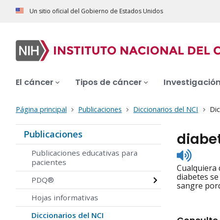
Un sitio oficial del Gobierno de Estados Unidos
El cáncer
Tipos de cáncer
Investigació
Página principal
Publicaciones
Diccionarios del NCI
Dic
Publicaciones
diabe
Listen
Publicaciones educativas para
to
pacientes
Cualquiera 
pronunc
diabetes se 
PDQ®
sangre porq
Hojas informativas
Diccionarios del NCI