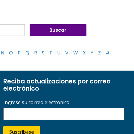
N
O
P
Q
R
S
T
U
V
W
X
Y
Z
#
Reciba actualizaciones por correo
electrónico
Ingrese su correo electrónico
Suscríbase