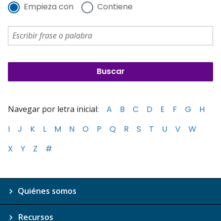
Empieza con
Contiene
Navegar por letra inicial:
A
B
C
D
E
F
G
H
I
J
K
L
M
N
O
P
Q
R
S
T
U
V
W
X
Y
Z
#
Quiénes somos
Recursos