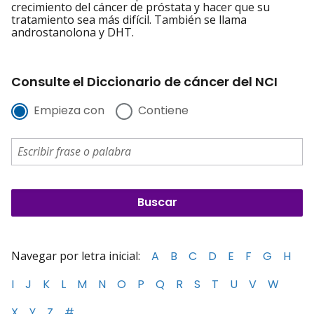
crecimiento del cáncer de próstata y hacer que su
tratamiento sea más difícil. También se llama
androstanolona y DHT.
Consulte el Diccionario de cáncer del NCI
Empieza con
Contiene
Navegar por letra inicial:
A
B
C
D
E
F
G
H
I
J
K
L
M
N
O
P
Q
R
S
T
U
V
W
X
Y
Z
#