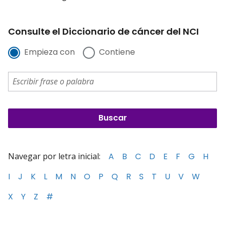
Consulte el Diccionario de cáncer del NCI
Empieza con
Contiene
Navegar por letra inicial:
A
B
C
D
E
F
G
H
I
J
K
L
M
N
O
P
Q
R
S
T
U
V
W
X
Y
Z
#