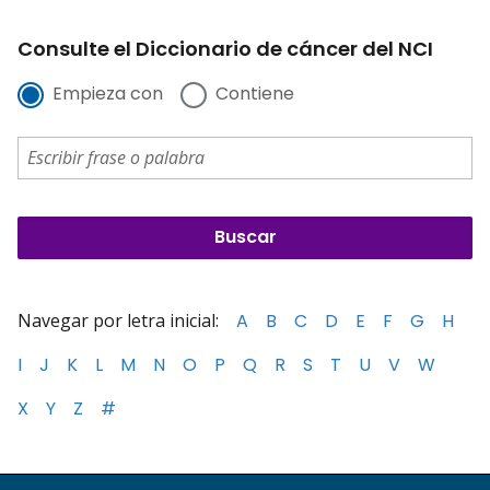
Consulte el Diccionario de cáncer del NCI
Empieza con
Contiene
Navegar por letra inicial:
A
B
C
D
E
F
G
H
I
J
K
L
M
N
O
P
Q
R
S
T
U
V
W
X
Y
Z
#