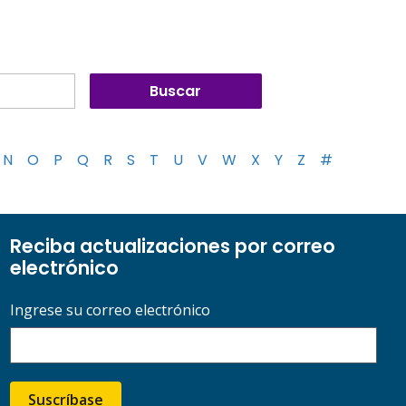
N
O
P
Q
R
S
T
U
V
W
X
Y
Z
#
Reciba actualizaciones por correo
electrónico
Ingrese su correo electrónico
Suscríbase