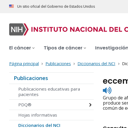
Un sitio oficial del Gobierno de Estados Unidos
El cáncer
Tipos de cáncer
Investigació
Página principal
Publicaciones
Diccionarios del NCI
Dic
Publicaciones
ecce
Listen
Publicaciones educativas para
to
pacientes
Grupo de af
pronunc
produce sen
PDQ®
común de ec
Hojas informativas
Diccionarios del NCI