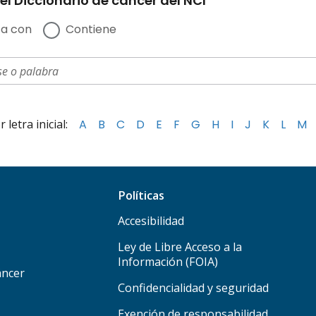
el Diccionario de cáncer del NCI
a con
Contiene
letra inicial:
A
B
C
D
E
F
G
H
I
J
K
L
M
Políticas
Accesibilidad
Ley de Libre Acceso a la
Información (FOIA)
áncer
Confidencialidad y seguridad
Exención de responsabilidad