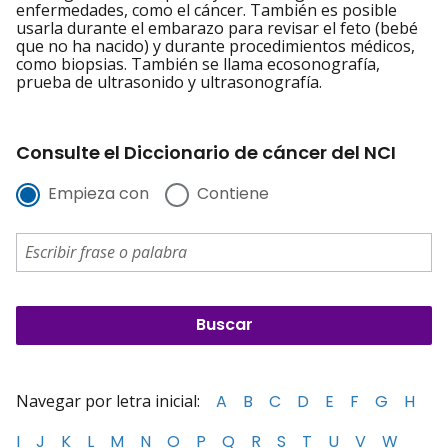
enfermedades, como el cáncer. También es posible
usarla durante el embarazo para revisar el feto (bebé
que no ha nacido) y durante procedimientos médicos,
como biopsias. También se llama ecosonografía,
prueba de ultrasonido y ultrasonografía.
Consulte el Diccionario de cáncer del NCI
Empieza con
Contiene
Navegar por letra inicial:
A
B
C
D
E
F
G
H
I
J
K
L
M
N
O
P
Q
R
S
T
U
V
W