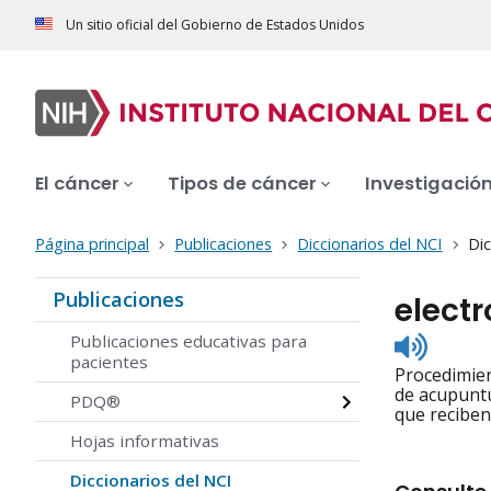
Un sitio oficial del Gobierno de Estados Unidos
El cáncer
Tipos de cáncer
Investigació
Página principal
Publicaciones
Diccionarios del NCI
Dic
Publicaciones
elect
Listen
Publicaciones educativas para
to
pacientes
Procedimien
pronunc
de acupuntu
PDQ®
que reciben
Hojas informativas
Diccionarios del NCI