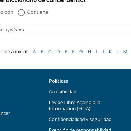
el Diccionario de cáncer del NCI
a con
Contiene
letra inicial:
A
B
C
D
E
F
G
H
I
J
K
L
M
Políticas
Accesibilidad
Ley de Libre Acceso a la
Información (FOIA)
áncer
Confidencialidad y seguridad
Exención de responsabilidad