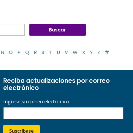
N
O
P
Q
R
S
T
U
V
W
X
Y
Z
#
Reciba actualizaciones por correo
electrónico
Ingrese su correo electrónico
Suscríbase