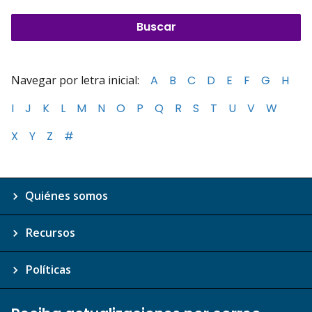
Navegar por letra inicial:
A
B
C
D
E
F
G
H
I
J
K
L
M
N
O
P
Q
R
S
T
U
V
W
X
Y
Z
#
Quiénes somos
Recursos
Políticas