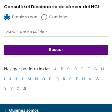
Consulte el Diccionario de cáncer del NCI
Empieza con
Contiene
Navegar por letra inicial:
A
B
C
D
E
F
G
H
I
J
K
L
M
N
O
P
Q
R
S
T
U
V
W
X
Y
Z
#
Quiénes somos