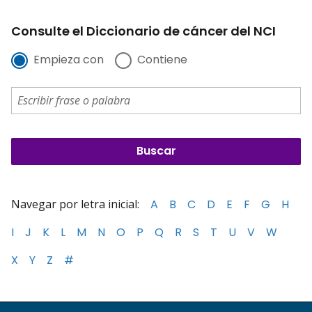
Consulte el Diccionario de cáncer del NCI
Empieza con
Contiene
Navegar por letra inicial:
A
B
C
D
E
F
G
H
I
J
K
L
M
N
O
P
Q
R
S
T
U
V
W
X
Y
Z
#