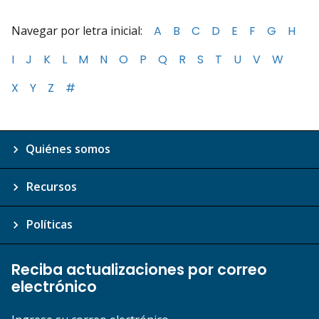
Navegar por letra inicial:
A
B
C
D
E
F
G
H
I
J
K
L
M
N
O
P
Q
R
S
T
U
V
W
X
Y
Z
#
Quiénes somos
Recursos
Políticas
Reciba actualizaciones por correo
electrónico