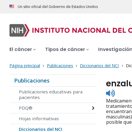
Un sitio oficial del Gobierno de Estados Unidos
El cáncer
Tipos de cáncer
Investigació
Página principal
Publicaciones
Diccionarios del NCI
Dic
Publicaciones
enzal
Listen
Publicaciones educativas para
to
pacientes
Medicamento
pronunc
tratamiento
PDQ®
encuentran 
masculinas)
Hojas informativas
posible que
Diccionarios del NCI