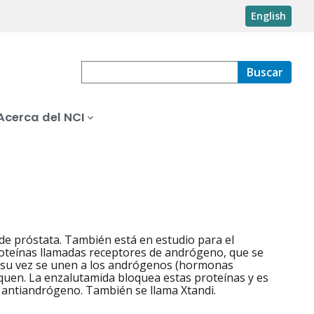
English
Buscar
Acerca del NCI
de próstata. También está en estudio para el
roteínas llamadas receptores de andrógeno, que se
a su vez se unen a los andrógenos (hormonas
iquen. La enzalutamida bloquea estas proteínas y es
de antiandrógeno. También se llama Xtandi.