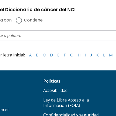
el Diccionario de cáncer del NCI
a con
Contiene
letra inicial:
A
B
C
D
E
F
G
H
I
J
K
L
M
Políticas
Accesibilidad
Ley de Libre Acceso a la
Información (FOIA)
áncer
Confidencialidad y seguridad