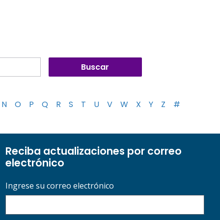
N
O
P
Q
R
S
T
U
V
W
X
Y
Z
#
Reciba actualizaciones por correo
electrónico
Ingrese su correo electrónico