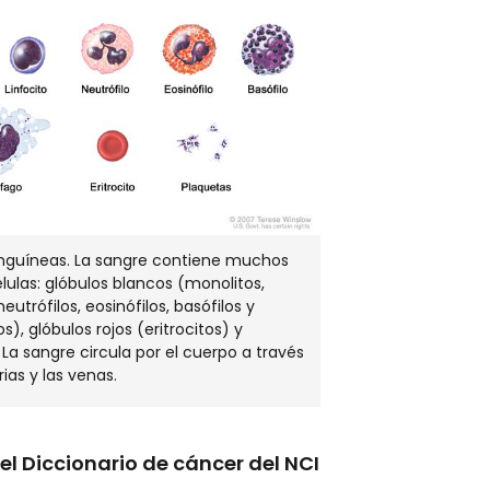
EN
NUEVA
VENTANA
anguíneas. La sangre contiene muchos
élulas: glóbulos blancos (monolitos,
 neutrófilos, eosinófilos, basófilos y
), glóbulos rojos (eritrocitos) y
 La sangre circula por el cuerpo a través
rias y las venas.
el Diccionario de cáncer del NCI