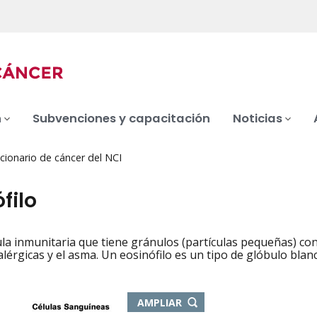
n
Subvenciones y capacitación
Noticias
cionario de cáncer del NCI
filo
ula inmunitaria que tiene gránulos (partículas pequeñas) con
iation
alérgicas y el asma. Un eosinófilo es un tipo de glóbulo blan
-
AMPLIAR
ABRE