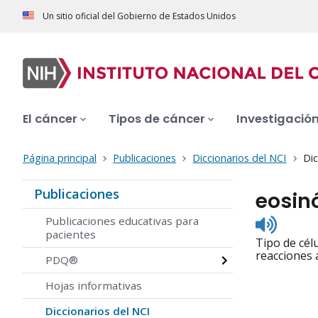
Un sitio oficial del Gobierno de Estados Unidos
El cáncer
Tipos de cáncer
Investigació
Página principal
Publicaciones
Diccionarios del NCI
Dic
Publicaciones
eosinó
Listen
Publicaciones educativas para
to
pacientes
Tipo de cél
pronunc
reacciones 
PDQ®
Hojas informativas
Diccionarios del NCI