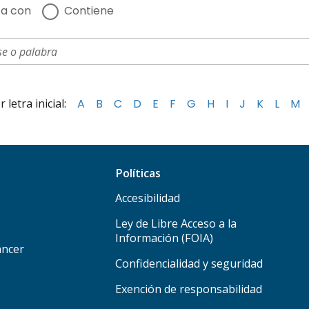
a con
Contiene
letra inicial:
A
B
C
D
E
F
G
H
I
J
K
L
M
Políticas
Accesibilidad
Ley de Libre Acceso a la
Información (FOIA)
áncer
Confidencialidad y seguridad
Exención de responsabilidad