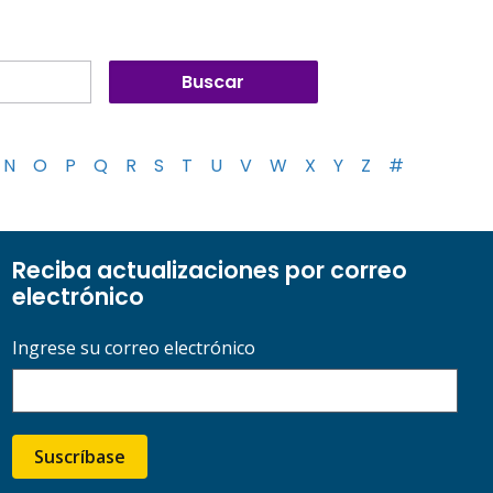
N
O
P
Q
R
S
T
U
V
W
X
Y
Z
#
Reciba actualizaciones por correo
electrónico
Ingrese su correo electrónico
Suscríbase