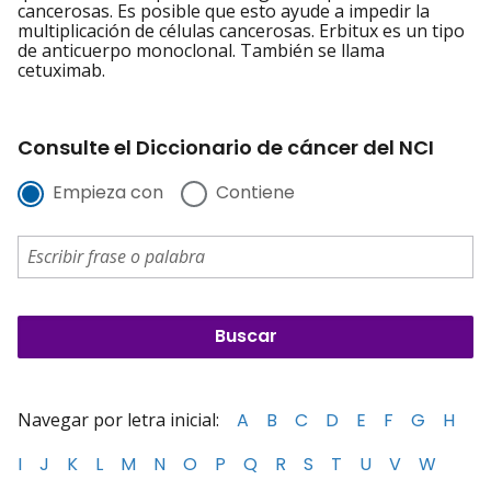
cancerosas. Es posible que esto ayude a impedir la
multiplicación de células cancerosas. Erbitux es un tipo
de anticuerpo monoclonal. También se llama
cetuximab.
Consulte el Diccionario de cáncer del NCI
Empieza con
Contiene
Navegar por letra inicial:
A
B
C
D
E
F
G
H
I
J
K
L
M
N
O
P
Q
R
S
T
U
V
W