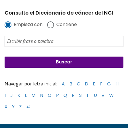
Consulte el Diccionario de cáncer del NCI
Empieza con
Contiene
Navegar por letra inicial:
A
B
C
D
E
F
G
H
I
J
K
L
M
N
O
P
Q
R
S
T
U
V
W
X
Y
Z
#