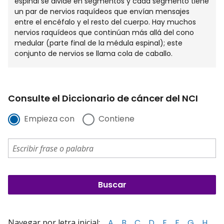
espinal se divide en segmentos y cada segmento tiene
un par de nervios raquídeos que envían mensajes
entre el encéfalo y el resto del cuerpo. Hay muchos
nervios raquídeos que continúan más allá del cono
medular (parte final de la médula espinal); este
conjunto de nervios se llama cola de caballo.
Consulte el Diccionario de cáncer del NCI
Empieza con
Contiene
Navegar por letra inicial:
A
B
C
D
E
F
G
H