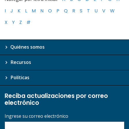
I
J
K
L
M
N
O
P
Q
R
S
T
U
V
W
X
Y
Z
#
Quiénes somos
Recursos
Políticas
Reciba actualizaciones por correo
electrónico
Ingrese su correo electrónico