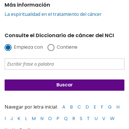
Más información
La espiritualidad en el tratamiento del cáncer
Consulte el Diccionario de cáncer del NCI
Empieza con
Contiene
Navegar por letra inicial:
A
B
C
D
E
F
G
H
I
J
K
L
M
N
O
P
Q
R
S
T
U
V
W