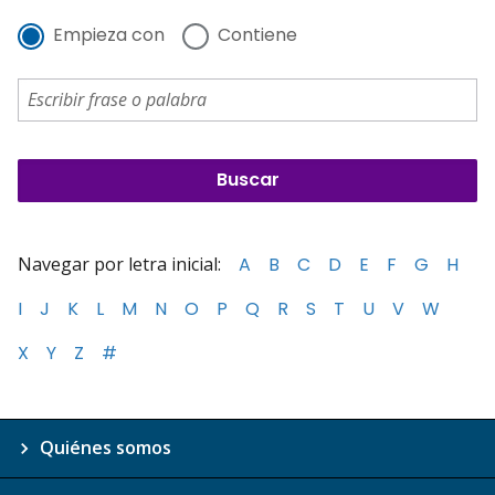
Empieza con
Contiene
Navegar por letra inicial:
A
B
C
D
E
F
G
H
I
J
K
L
M
N
O
P
Q
R
S
T
U
V
W
X
Y
Z
#
Quiénes somos