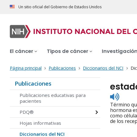
Un sitio oficial del Gobierno de Estados Unidos
El cáncer
Tipos de cáncer
Investigació
Página principal
Publicaciones
Diccionarios del NCI
Dic
Publicaciones
estad
Listen
Publicaciones educativas para
to
pacientes
Término que
pronunc
hormona esp
PDQ®
como célula
de los rece
Hojas informativas
Diccionarios del NCI