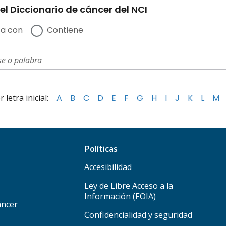
el Diccionario de cáncer del NCI
a con
Contiene
letra inicial:
A
B
C
D
E
F
G
H
I
J
K
L
M
Políticas
Accesibilidad
Ley de Libre Acceso a la
Información (FOIA)
áncer
Confidencialidad y seguridad