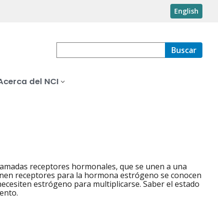
English
Buscar
Acerca del NCI
s llamadas receptores hormonales, que se unen a una
tienen receptores para la hormona estrógeno se conocen
necesiten estrógeno para multiplicarse. Saber el estado
ento.