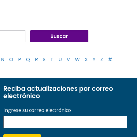
N
O
P
Q
R
S
T
U
V
W
X
Y
Z
#
Reciba actualizaciones por correo
electrónico
Ingrese su correo electrónico