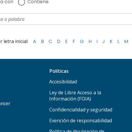
a con
Contiene
letra inicial:
A
B
C
D
E
F
G
H
I
J
K
L
M
Políticas
Accesibilidad
Ley de Libre Acceso a la
Información (FOIA)
áncer
Confidencialidad y seguridad
Exención de responsabilidad
Política de divulgación de