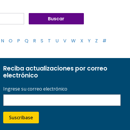
N
O
P
Q
R
S
T
U
V
W
X
Y
Z
#
Reciba actualizaciones por correo
electrónico
Ingrese su correo electrónico
Suscríbase