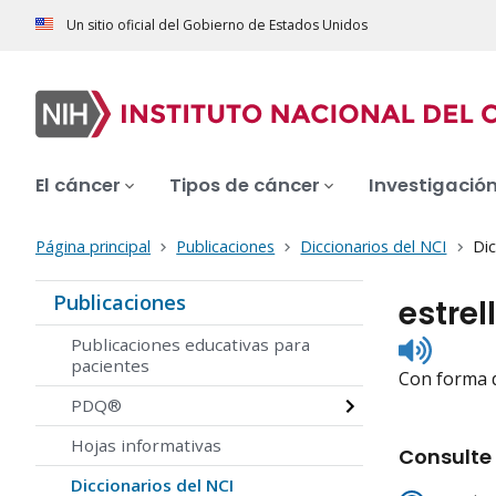
Un sitio oficial del Gobierno de Estados Unidos
El cáncer
Tipos de cáncer
Investigació
Página principal
Publicaciones
Diccionarios del NCI
Dic
Publicaciones
estrel
Listen
Publicaciones educativas para
to
pacientes
Con forma d
pronunc
PDQ®
Hojas informativas
Consulte 
Diccionarios del NCI