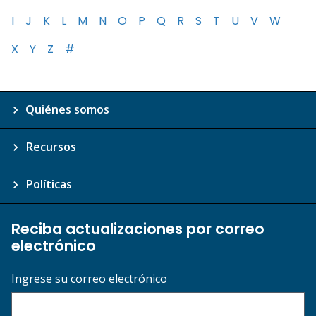
I
J
K
L
M
N
O
P
Q
R
S
T
U
V
W
X
Y
Z
#
Quiénes somos
Recursos
Políticas
Reciba actualizaciones por correo
electrónico
Ingrese su correo electrónico