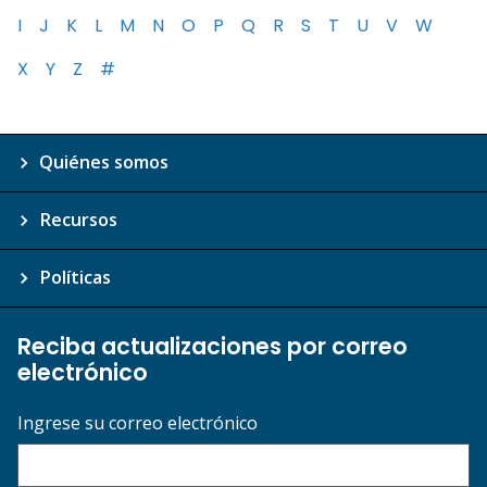
I
J
K
L
M
N
O
P
Q
R
S
T
U
V
W
X
Y
Z
#
Quiénes somos
Recursos
Políticas
Reciba actualizaciones por correo
electrónico
Ingrese su correo electrónico