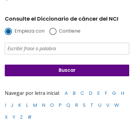
Consulte el Diccionario de cáncer del NCI
Empieza con
Contiene
Navegar por letra inicial:
A
B
C
D
E
F
G
H
I
J
K
L
M
N
O
P
Q
R
S
T
U
V
W
X
Y
Z
#