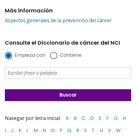
Más información
Aspectos generales de la prevención del cáncer
Consulte el Diccionario de cáncer del NCI
Empieza con
Contiene
Navegar por letra inicial:
A
B
C
D
E
F
G
H
I
J
K
L
M
N
O
P
Q
R
S
T
U
V
W