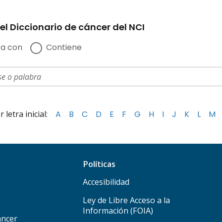
el Diccionario de cáncer del NCI
a con
Contiene
letra inicial:
A
B
C
D
E
F
G
H
I
J
K
L
M
Políticas
Accesibilidad
Ley de Libre Acceso a la
Información (FOIA)
áncer