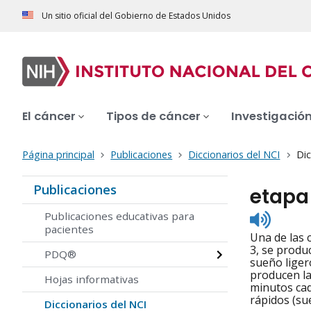
Un sitio oficial del Gobierno de Estados Unidos
El cáncer
Tipos de cáncer
Investigació
Página principal
Publicaciones
Diccionarios del NCI
Dic
Publicaciones
etapa
Listen
Publicaciones educativas para
to
pacientes
Una de las c
pronunc
3, se produ
PDQ®
sueño liger
producen la
Hojas informativas
minutos cad
rápidos (su
Diccionarios del NCI