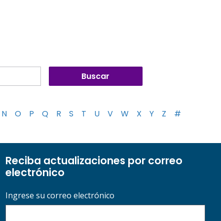
N
O
P
Q
R
S
T
U
V
W
X
Y
Z
#
Reciba actualizaciones por correo
electrónico
Ingrese su correo electrónico