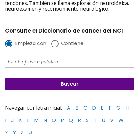
tendones. También se llama exploración neurológica,
neuroexamen y reconocimiento neurológico.
Consulte el Diccionario de cáncer del NCI
Empieza con
Contiene
Navegar por letra inicial:
A
B
C
D
E
F
G
H
I
J
K
L
M
N
O
P
Q
R
S
T
U
V
W
X
Y
Z
#