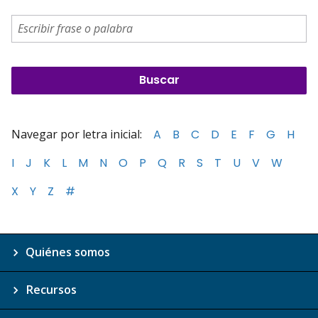
Navegar por letra inicial:
A
B
C
D
E
F
G
H
I
J
K
L
M
N
O
P
Q
R
S
T
U
V
W
X
Y
Z
#
Quiénes somos
Recursos