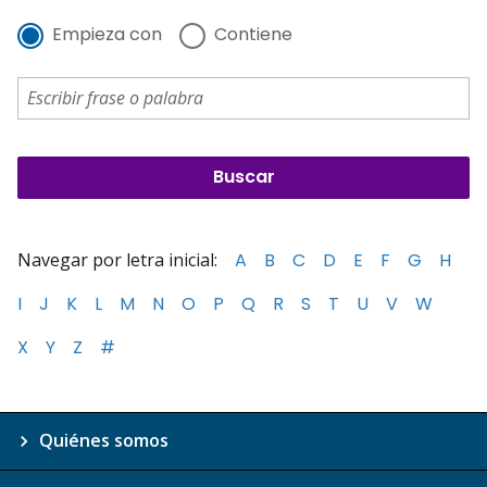
Empieza con
Contiene
Navegar por letra inicial:
A
B
C
D
E
F
G
H
I
J
K
L
M
N
O
P
Q
R
S
T
U
V
W
X
Y
Z
#
Quiénes somos