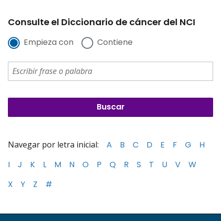
Consulte el Diccionario de cáncer del NCI
Empieza con
Contiene
Navegar por letra inicial:
A
B
C
D
E
F
G
H
I
J
K
L
M
N
O
P
Q
R
S
T
U
V
W
X
Y
Z
#