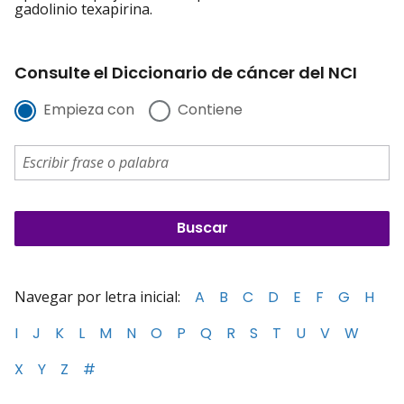
gadolinio texapirina.
Consulte el Diccionario de cáncer del NCI
Empieza con
Contiene
Navegar por letra inicial:
A
B
C
D
E
F
G
H
I
J
K
L
M
N
O
P
Q
R
S
T
U
V
W
X
Y
Z
#