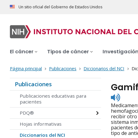
Un sitio oficial del Gobierno de Estados Unidos
El cáncer
Tipos de cáncer
Investigació
Página principal
Publicaciones
Diccionarios del NCI
Dic
Publicaciones
Gamif
Listen
Publicaciones educativas para
to
pacientes
Medicamento
pronunc
hemofagocít
PDQ®
recibir otr
sistema inm
Hojas informativas
pacientes d
tipo de an
Diccionarios del NCI