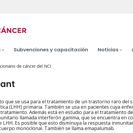
n
Subvenciones y capacitación
Noticias
cionario de cáncer del NCI
ant
 que se usa para el tratamiento de un trastorno raro del si
iation
ica (LHH) primaria. También se usa en pacientes cuya enf
o tratamiento. Además está en estudio para el tratamiento de
unitario llamada interferón gamma, que se encuentra en co
e LHH. Es posible que esto disminuya la respuesta inmunitar
ticuerpo monoclonal. También se llama emapalumab.