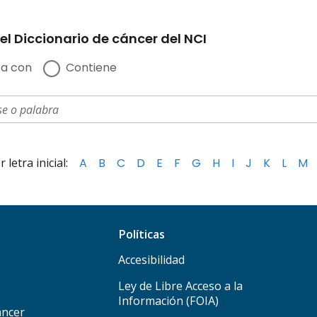
el Diccionario de cáncer del NCI
a con
Contiene
letra inicial:
A
B
C
D
E
F
G
H
I
J
K
L
M
Políticas
Accesibilidad
Ley de Libre Acceso a la
Información (FOIA)
áncer