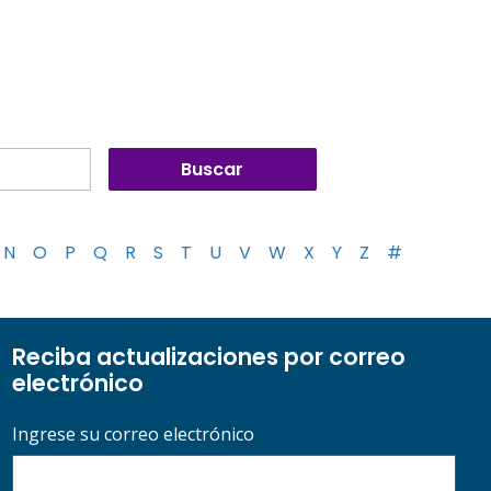
N
O
P
Q
R
S
T
U
V
W
X
Y
Z
#
Reciba actualizaciones por correo
electrónico
Ingrese su correo electrónico