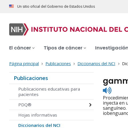
Un sitio oficial del Gobierno de Estados Unidos
El cáncer
Tipos de cáncer
Investigació
Página principal
Publicaciones
Diccionarios del NCI
Dic
Publicaciones
gamma
Listen
Publicaciones educativas para
to
pacientes
Procedimie
pronunc
inyecta en 
PDQ®
sanguíneo.
iobenguano
Hojas informativas
Diccionarios del NCI