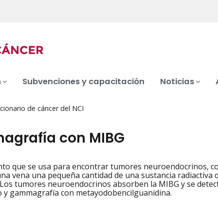
n
Subvenciones y capacitación
Noticias
cionario de cáncer del NCI
grafía con MIBG
nto que se usa para encontrar tumores neuroendocrinos, c
iation
una vena una pequeña cantidad de una sustancia radiactiva q
 Los tumores neuroendocrinos absorben la MIBG y se detec
 y gammagrafía con metayodobencilguanidina.