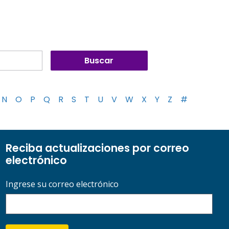
N
O
P
Q
R
S
T
U
V
W
X
Y
Z
#
Reciba actualizaciones por correo
electrónico
Ingrese su correo electrónico