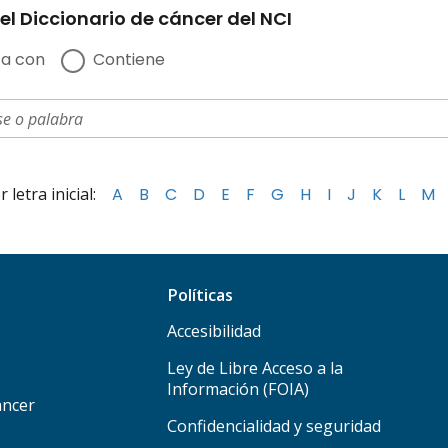
el Diccionario de cáncer del NCI
a con
Contiene
letra inicial:
A
B
C
D
E
F
G
H
I
J
K
L
M
Políticas
Accesibilidad
Ley de Libre Acceso a la
Información (FOIA)
áncer
Confidencialidad y seguridad