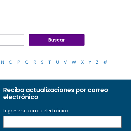
N
O
P
Q
R
S
T
U
V
W
X
Y
Z
#
Reciba actualizaciones por correo
electrónico
Ingrese su correo electrónico