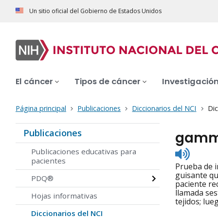
Un sitio oficial del Gobierno de Estados Unidos
El cáncer
Tipos de cáncer
Investigació
Página principal
Publicaciones
Diccionarios del NCI
Dic
Publicaciones
gamma
Listen
Publicaciones educativas para
to
pacientes
Prueba de i
pronunc
guisante qu
PDQ®
paciente re
llamada ses
Hojas informativas
tejidos; lu
Diccionarios del NCI