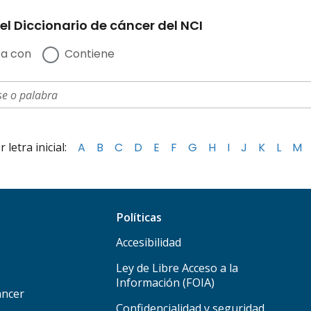
el Diccionario de cáncer del NCI
a con
Contiene
letra inicial:
A
B
C
D
E
F
G
H
I
J
K
L
M
Políticas
Accesibilidad
Ley de Libre Acceso a la
Información (FOIA)
áncer
Confidencialidad y seguridad