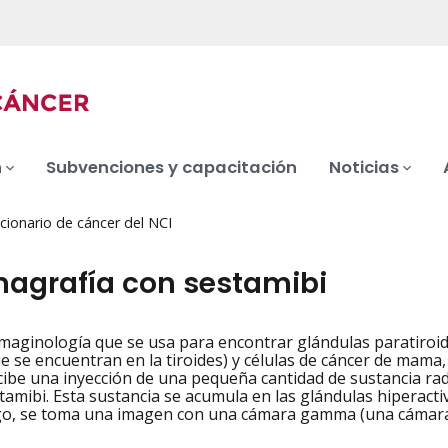
n
Subvenciones y capacitación
Noticias
cionario de cáncer del NCI
grafía con sestamibi
maginología que se usa para encontrar glándulas paratiroi
iation
e se encuentran en la tiroides) y células de cáncer de mama
cibe una inyección de una pequeña cantidad de sustancia radi
tamibi. Esta sustancia se acumula en las glándulas hiperactiv
ego, se toma una imagen con una cámara gamma (una cámara es