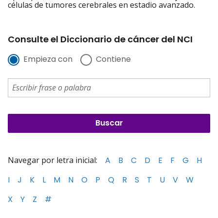
células de tumores cerebrales en estadio avanzado.
Consulte el Diccionario de cáncer del NCI
Empieza con
Contiene
Navegar por letra inicial:
A
B
C
D
E
F
G
H
I
J
K
L
M
N
O
P
Q
R
S
T
U
V
W
X
Y
Z
#