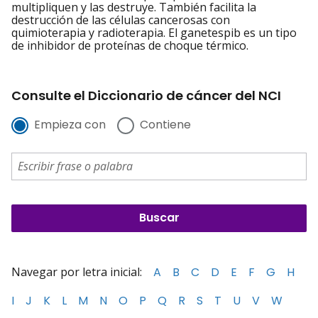
multipliquen y las destruye. También facilita la
destrucción de las células cancerosas con
quimioterapia y radioterapia. El ganetespib es un tipo
de inhibidor de proteínas de choque térmico.
Consulte el Diccionario de cáncer del NCI
Empieza con
Contiene
Navegar por letra inicial:
A
B
C
D
E
F
G
H
I
J
K
L
M
N
O
P
Q
R
S
T
U
V
W