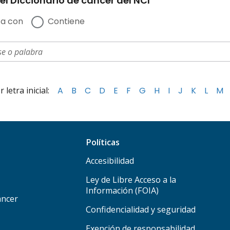
el Diccionario de cáncer del NCI
a con
Contiene
letra inicial:
A
B
C
D
E
F
G
H
I
J
K
L
M
Políticas
Accesibilidad
Ley de Libre Acceso a la
Información (FOIA)
áncer
Confidencialidad y seguridad
Exención de responsabilidad