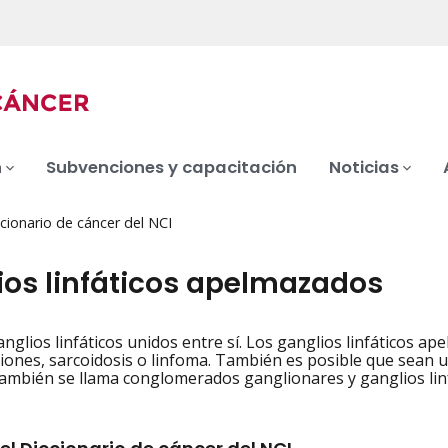
n
Subvenciones y capacitación
Noticias
cionario de cáncer del NCI
ios linfáticos apelmazados
nglios linfáticos unidos entre sí. Los ganglios linfáticos ap
iation
iones, sarcoidosis o linfoma. También es posible que sean u
 También se llama conglomerados ganglionares y ganglios lin