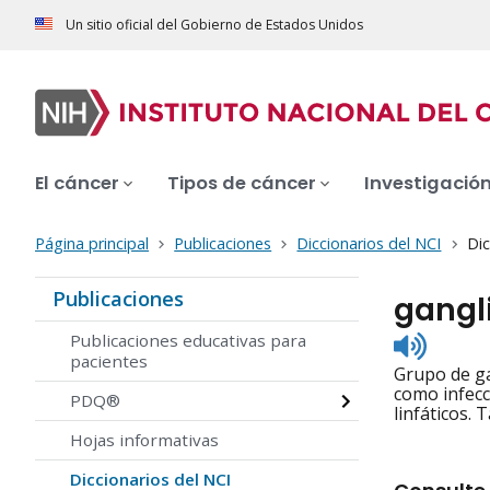
Un sitio oficial del Gobierno de Estados Unidos
El cáncer
Tipos de cáncer
Investigació
Página principal
Publicaciones
Diccionarios del NCI
Dic
Publicaciones
gangl
Listen
Publicaciones educativas para
to
pacientes
Grupo de ga
pronunc
como infecc
PDQ®
linfáticos.
Hojas informativas
Diccionarios del NCI