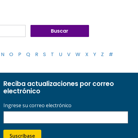
N
O
P
Q
R
S
T
U
V
W
X
Y
Z
#
Reciba actualizaciones por correo
electrónico
Ingrese su correo electrónico
Suscríbase