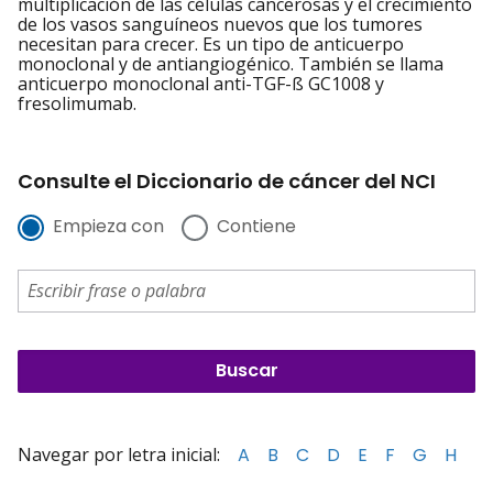
multiplicación de las células cancerosas y el crecimiento
de los vasos sanguíneos nuevos que los tumores
necesitan para crecer. Es un tipo de anticuerpo
monoclonal y de antiangiogénico. También se llama
anticuerpo monoclonal anti-TGF-ß GC1008 y
fresolimumab.
Consulte el Diccionario de cáncer del NCI
Empieza con
Contiene
Navegar por letra inicial:
A
B
C
D
E
F
G
H