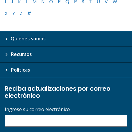
I
J
K
L
M
N
O
P
Q
R
S
T
U
V
W
X
Y
Z
#
Quiénes somos
Recursos
Políticas
Reciba actualizaciones por correo
electrónico
Ingrese su correo electrónico