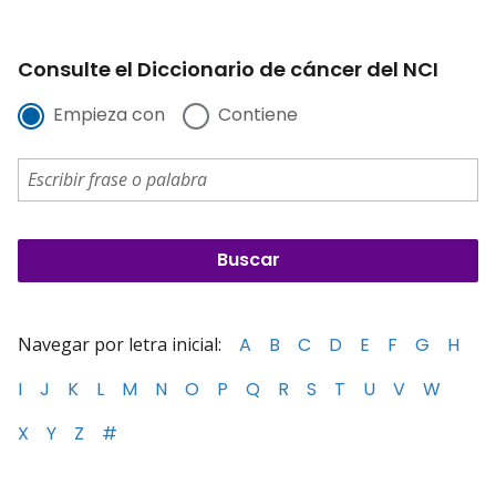
Consulte el Diccionario de cáncer del NCI
Empieza con
Contiene
Navegar por letra inicial:
A
B
C
D
E
F
G
H
I
J
K
L
M
N
O
P
Q
R
S
T
U
V
W
X
Y
Z
#