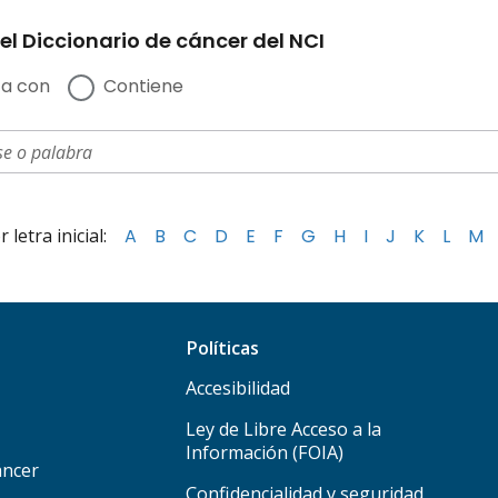
el Diccionario de cáncer del NCI
a con
Contiene
letra inicial:
A
B
C
D
E
F
G
H
I
J
K
L
M
Políticas
Accesibilidad
Ley de Libre Acceso a la
Información (FOIA)
áncer
Confidencialidad y seguridad