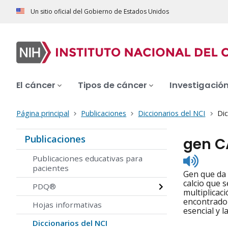
Un sitio oficial del Gobierno de Estados Unidos
El cáncer
Tipos de cáncer
Investigació
Página principal
Publicaciones
Diccionarios del NCI
Dic
Publicaciones
gen C
Listen
Publicaciones educativas para
to
pacientes
Gen que da 
pronunc
calcio que s
PDQ®
multiplicac
encontrado
Hojas informativas
esencial y l
Diccionarios del NCI