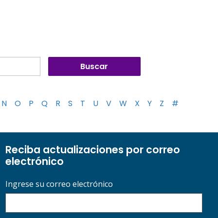
N
O
P
Q
R
S
T
U
V
W
X
Y
Z
#
Reciba actualizaciones por correo
electrónico
Ingrese su correo electrónico