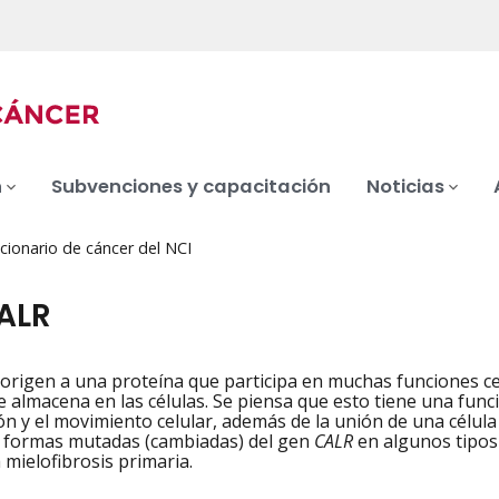
n
Subvenciones y capacitación
Noticias
cionario de cáncer del NCI
ALR
origen a una proteína que participa en muchas funciones cel
iation
e almacena en las células. Se piensa que esto tiene una funció
ión y el movimiento celular, además de la unión de una célula
 formas mutadas (cambiadas) del gen
CALR
en algunos tipos
a mielofibrosis primaria.